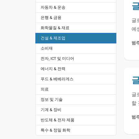
글
자동차 & 운송
은행 & 금융
글로
화학물질 & 재료
예상
건설 & 제조업
범주
소비재
전자, ICT 및 미디어
에너지 & 전력
글
푸드 & 베베라게스
의료
글로
정보 및 기술
할 
기계 & 장비
범주
반도체 & 전자 제품
특수 & 정밀 화학