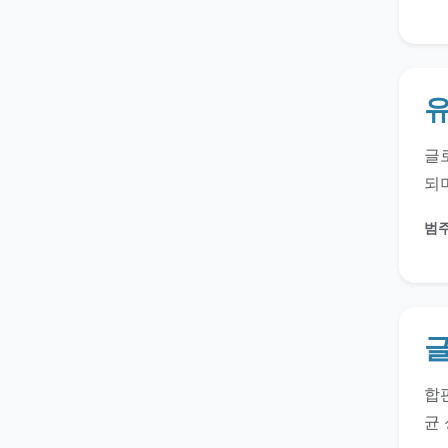
유
글로
되며
범주
글
합판
균 