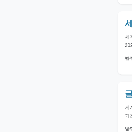
세
세계
20
범주
세계
기간
범주