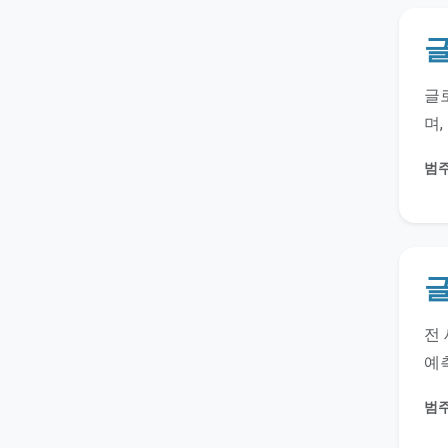
글
글로
며,
범주
글
전 
예측
범주