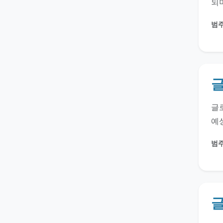
되며
범주
글
글로
예상
범주
글