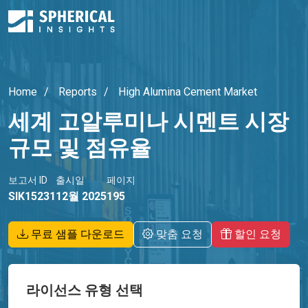
Home
Reports
High Alumina Cement Market
세계 고알루미나 시멘트 시장
규모 및 점유율
보고서 ID
출시일
페이지
SIK15231
12월 2025
195
무료 샘플 다운로드
맞춤 요청
할인 요청
라이선스 유형 선택