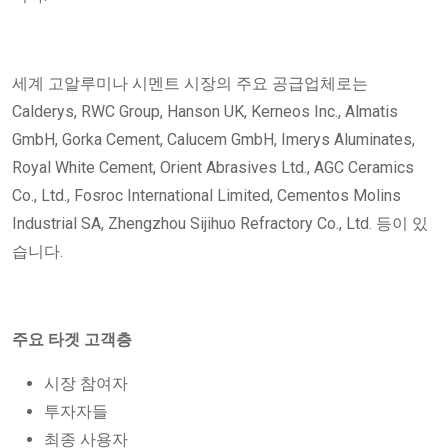
세계 고알루미나 시멘트 시장의 주요 공급업체로는
Calderys, RWC Group, Hanson UK, Kerneos Inc., Almatis
GmbH, Gorka Cement, Calucem GmbH, Imerys Aluminates,
Royal White Cement, Orient Abrasives Ltd., AGC Ceramics
Co., Ltd., Fosroc International Limited, Cementos Molins
Industrial SA, Zhengzhou Sijihuo Refractory Co., Ltd. 등이 있
습니다.
주요 타겟 고객층
시장 참여자
투자자들
최종 사용자