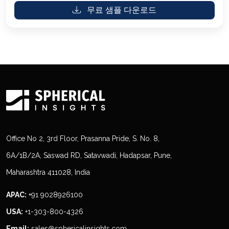
무료 샘플 다운로드
Office No 2, 3rd Floor, Prasanna Pride, S. No. 8,
6A/1B/2A, Saswad RD, Satavwadi, Hadapsar, Pune,
Maharashtra 411028, India
APAC:
+91 9028926100
USA:
+1-303-800-4326
Email:
sales@sphericalinsights.com