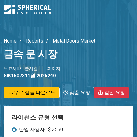
Home
Reports
Metal Doors Market
금속 문 시장
보고서 ID
출시일
페이지
SIK15023
11월 2025
240
무료 샘플 다운로드
맞춤 요청
할인 요청
라이선스 유형 선택
단일 사용자 : $ 3550