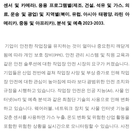
센서
및
카메라
응용
프로그램별
제조
건설
석유
및
가스
의
),
(
,
,
,
료
운송
및
광업
및
지역별
북미
유럽
아시아
태평양
라틴
아
,
)
(
,
,
,
메리카
중동
및
아프리카
분석
및
예측
,
),
2023-2033.
기업이 안전한 작업장을 유지하는 것이 얼마나 중요한지 깨닫게
됨에 따라 개인 보호 장비(PPE), 안전 관리 시스템 및 직원 교육과
같은 안전 솔루션에 대한 작업장 안전 시장의 요구가 커졌습니다.
기업들은 산업 전반에 걸쳐 작업장 사망 및 부상 증가로 인해 작업
장 안전에 대한 관심이 높아짐에 따라 보다 광범위한 안전 조치와
규정을 시행하고 있습니다. 작업장 안전은 인공 지능(AI), 사물 인
터넷(IoT) 및 예측 분석과 같은 최첨단 기술의 사용으로 인해 변화
하고 있습니다. 웨어러블, 네트워크 장치 및 사물 인터넷 기능을
갖춘 센서를 사용하면 가스 누출, 온도 변화 및 위험한 산업 활동을
포함한 위험한 상황을 실시간으로 모니터링할 수 있습니다. 사전