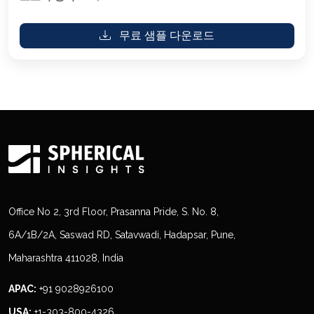
무료 샘플 다운로드
Office No 2, 3rd Floor, Prasanna Pride, S. No. 8,
6A/1B/2A, Saswad RD, Satavwadi, Hadapsar, Pune,
Maharashtra 411028, India
APAC:
+91 9028926100
USA:
+1-303-800-4326