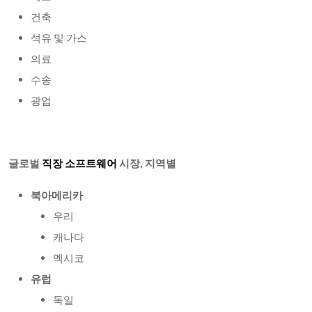
건축
석유 및 가스
의료
수송
광업
글로벌
직장 소프트웨어
시장, 지역별
북아메리카
우리
캐나다
멕시코
유럽
독일