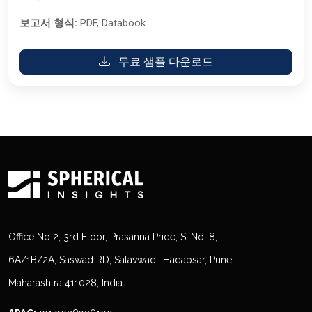
보고서 형식:
PDF, Databook
무료 샘플 다운로드
Office No 2, 3rd Floor, Prasanna Pride, S. No. 8,
6A/1B/2A, Saswad RD, Satavwadi, Hadapsar, Pune,
Maharashtra 411028, India