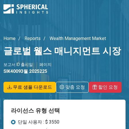
Home
Reports
Wealth Management Market
글로벌 웰스 매니지먼트 시장
보고서 ID
출시일
페이지
SIK4009
3월 2025
225
무료 샘플 다운로드
맞춤 요청
할인 요청
라이선스 유형 선택
단일 사용자 : $ 3550