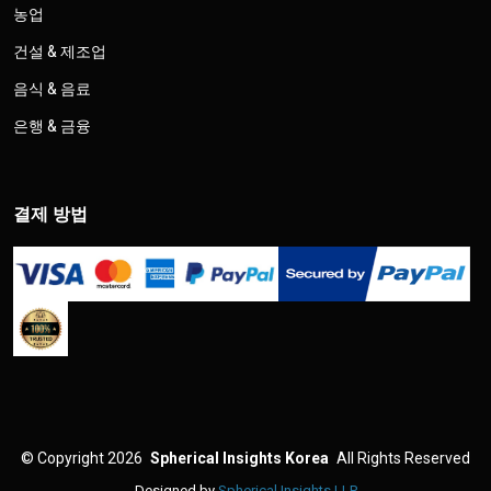
농업
건설 & 제조업
음식 & 음료
은행 & 금융
결제 방법
©
Copyright 2026
Spherical Insights Korea
All Rights Reserved
Designed by
Spherical Insights LLP