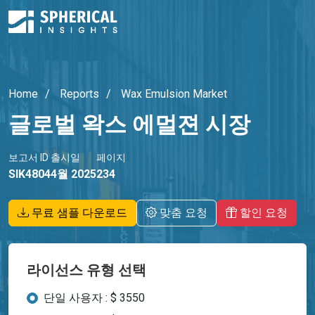
Home
Reports
Wax Emulsion Market
글로벌 왁스 에멀젼 시장
보고서 ID
출시일
페이지
SIK4804
4월 2025
234
무료 샘플 다운로드
맞춤 요청
할인 요청
라이선스 유형 선택
단일 사용자 : $ 3550