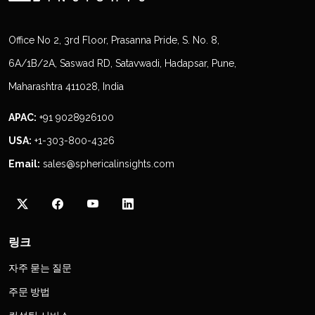
Office No 2, 3rd Floor, Prasanna Pride, S. No. 8,
6A/1B/2A, Saswad RD, Satavwadi, Hadapsar, Pune,
Maharashtra 411028, India
APAC:
+91 9028926100
USA:
+1-303-800-4326
Email:
sales@sphericalinsights.com
링크
자주 묻는 질문
주문 방법