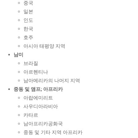
중국
일본
인도
한국
호주
아시아 태평양 지역
남미
브라질
아르헨티나
남아메리카의 나머지 지역
중동 및 앰프; 아프리카
아랍에미리트
사우디아라비아
카타르
남아프리카공화국
중동 및 기타 지역 아프리카