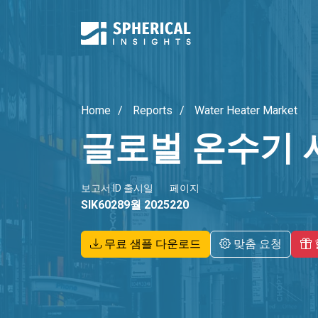
Home
Reports
Water Heater Market
글로벌 온수기 
보고서 ID
출시일
페이지
SIK6028
9월 2025
220
무료 샘플 다운로드
맞춤 요청