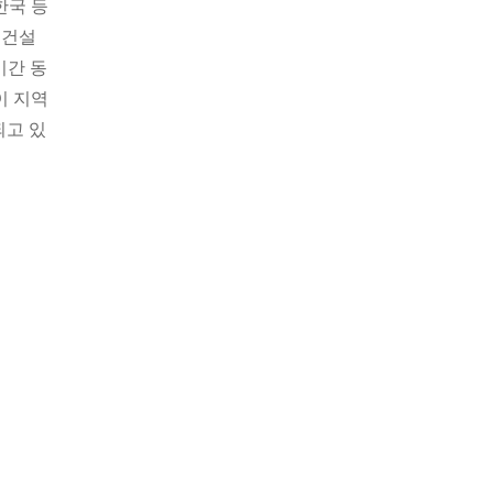
한국 등
 건설
기간 동
이 지역
되고 있