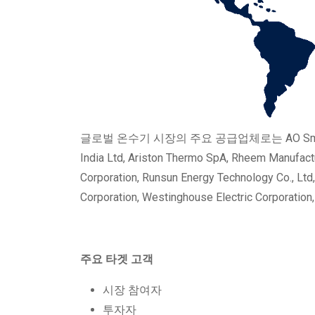
글로벌 온수기 시장의 주요 공급업체로는 AO Smith, Lennox 
India Ltd, Ariston Thermo SpA, Rheem Manufact
Corporation, Runsun Energy Technology Co., Ltd
Corporation, Westinghouse Electric Corporation
주요 타겟 고객
시장 참여자
투자자