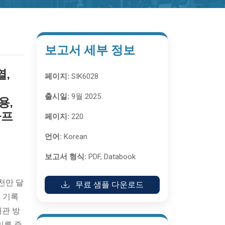
보고서 세부 정보
열,
페이지:
SIK6028
출시일:
9월 2025
용,
아프
페이지:
220
언어:
Korean
보고서 형식:
PDF, Databook
9천만 달
무료 샘플 다운로드
를 기록
배관 방
비를 줄