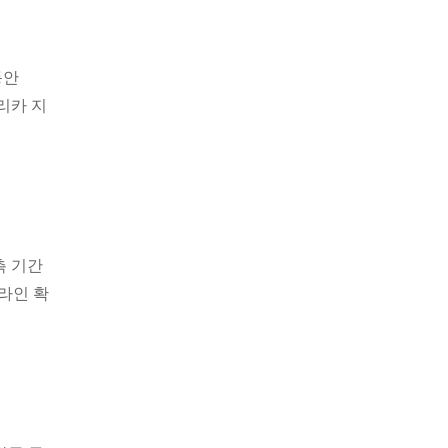
동안
리카 지
측 기간
프라인 확