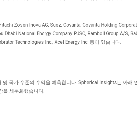
 Inova AG, Suez, Covanta, Covanta Holding Corporati
, Abu Dhabi National Energy Company PJSC, Ramboll Group A/S, B
heelabrator Technologies Inc., Xcel Energy Inc. 등이 있습니다.
및 국가 수준의 수익을 예측합니다. Spherical Insights는 아래
장을 세분화했습니다.