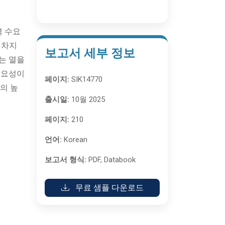
력 수요
 차지
보고서 세부 정보
는 열을
필요성이
페이지:
SIK14770
의 높
출시일:
10월 2025
페이지:
210
언어:
Korean
보고서 형식:
PDF, Databook
무료 샘플 다운로드