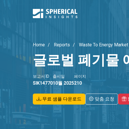
Home
Reports
Waste To Energy Market
글로벌 폐기물 
보고서 ID
출시일
페이지
SIK14770
10월 2025
210
무료 샘플 다운로드
맞춤 요청