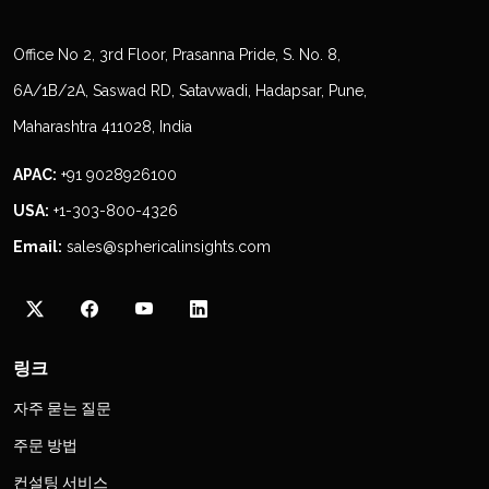
Office No 2, 3rd Floor, Prasanna Pride, S. No. 8,
6A/1B/2A, Saswad RD, Satavwadi, Hadapsar, Pune,
Maharashtra 411028, India
APAC:
+91 9028926100
USA:
+1-303-800-4326
Email:
sales@sphericalinsights.com
링크
자주 묻는 질문
주문 방법
컨설팅 서비스