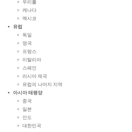
우리를
캐나다
멕시코
유럽
독일
영국
프랑스
이탈리아
스페인
러시아 제국
유럽의 나머지 지역
아시아 태평양
중국
일본
인도
대한민국