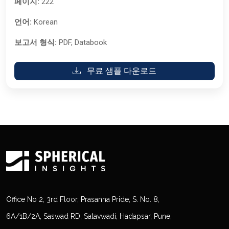
페이지:
222
언어:
Korean
보고서 형식:
PDF, Databook
무료 샘플 다운로드
Office No 2, 3rd Floor, Prasanna Pride, S. No. 8,
6A/1B/2A, Saswad RD, Satavwadi, Hadapsar, Pune,