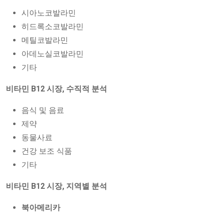
시아노코발라민
히드록소코발라민
메틸코발라민
아데노실코발라민
기타
비타민 B12 시장, 수직적
분석
음식 및 음료
제약
동물사료
건강 보조 식품
기타
비타민 B12 시장, 지역별 분석
북아메리카