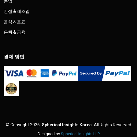
농업
건설 & 제조업
음식 & 음료
은행 & 금융
결제 방법
©
Copyright 2026
Spherical Insights Korea
All Rights Reserved
Designed by
Spherical Insights LLP