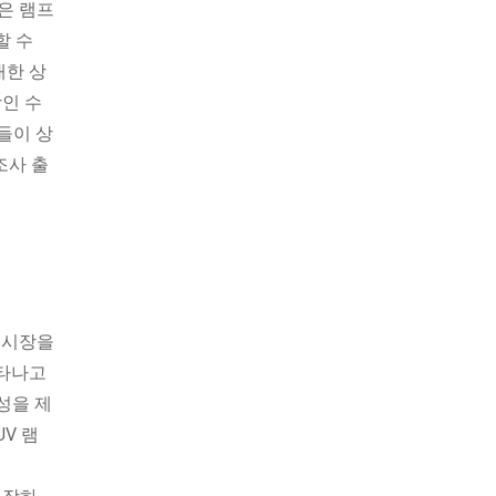
수은 램프
할 수
대한 상
장인 수
들이 상
조사 출
 시장을
나타나고
성을 제
V 램