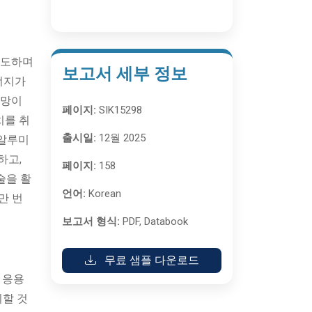
 주도하며
보고서 세부 정보
에너지가
전망이
페이지:
SIK15298
치를 취
출시일:
12월 2025
화알루미
하고,
페이지:
158
술을 활
언어:
Korean
만 번
보고서 형식:
PDF, Databook
무료 샘플 다운로드
타 응용
지할 것