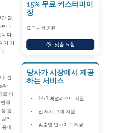
15% 무료 커스터마이
징
천만 달
프보다
요구 사항 공유
습니다.
설계가 가
맞춤 요청
다.
당사가 시장에서 제공
다. 전
하는 서비스
 실내
지를 이
24/7 애널리스트 지원
.일반적
특정 틈
전 세계 고객 지원
서 널리
맞춤형 인사이트 제공
 증대,