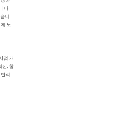
성장하
니다.
졌습니
선에 노
사업 개
혁신, 합
전반적