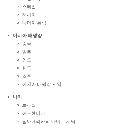
스페인
러시아
나머지 유럽
아시아 태평양
중국
일본
인도
한국
호주
아시아 태평양 지역
남미
브라질
아르헨티나
남아메리카의 나머지 지역