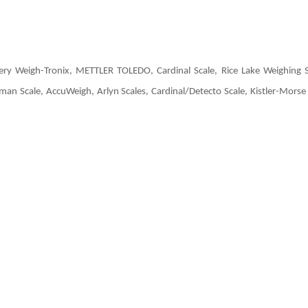
ix, METTLER TOLEDO, Cardinal Scale, Rice Lake Weighing S
hurman Scale, AccuWeigh, Arlyn Scales, Cardinal/Detecto Scale, Kistler-Mo