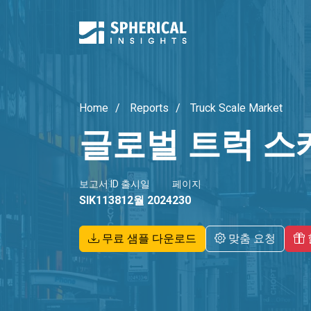
Home
Reports
Truck Scale Market
글로벌 트럭 스
보고서 ID
출시일
페이지
SIK1138
12월 2024
230
무료 샘플 다운로드
맞춤 요청