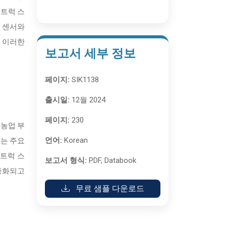
 트럭 스
은 센서와
. 이러한
보고서 세부 정보
페이지:
SIK1138
출시일:
12월 2024
페이지:
230
 농업 부
언어:
Korean
끄는 주요
 트럭 스
보고서 형식:
PDF, Databook
대중화되고
무료 샘플 다운로드