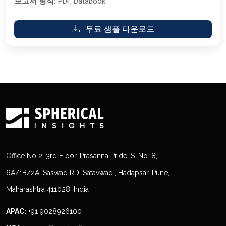
보고서 형식:
PDF, Databook
무료 샘플 다운로드
Office No 2, 3rd Floor, Prasanna Pride, S. No. 8,
6A/1B/2A, Saswad RD, Satavwadi, Hadapsar, Pune,
Maharashtra 411028, India
APAC:
+91 9028926100