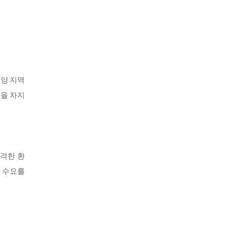
평양 지역
율을 차지
엄격한 환
한 수요를