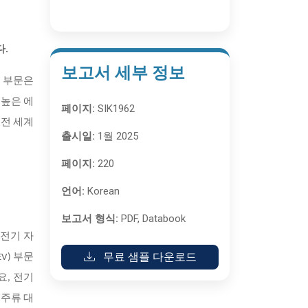
다.
보고서 세부 정보
반 부문은
 높은 에
페이지:
SIK1962
 전 세계
출시일:
1월 2025
페이지:
220
언어:
Korean
보고서 형식:
PDF, Databook
 전기 자
무료 샘플 다운로드
V) 부문
요, 전기
 주류 대