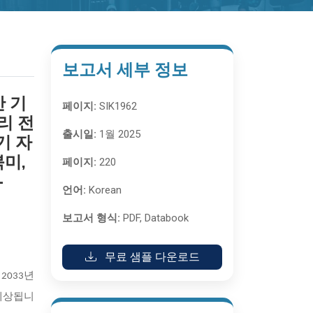
보고서 세부 정보
산 기
페이지:
SIK1962
리 전
출시일:
1월 2025
기 자
북미,
페이지:
220
-
언어:
Korean
보고서 형식:
PDF, Databook
무료 샘플 다운로드
2033년
 예상됩니