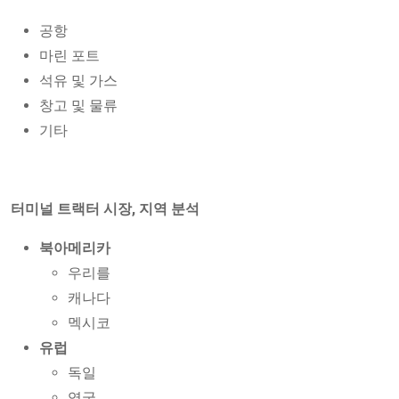
공항
마린 포트
석유 및 가스
창고 및 물류
기타
터미널 트랙터 시장, 지역 분석
북아메리카
우리를
캐나다
멕시코
유럽
독일
영국