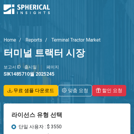
Home
Reports
Terminal Tractor Market
터미널 트랙터 시장
보고서 ID
출시일
페이지
SIK14857
10월 2025
245
무료 샘플 다운로드
맞춤 요청
할인 요청
라이선스 유형 선택
단일 사용자 : $ 3550