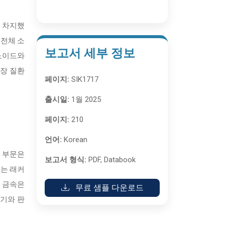
을 차지했
 전체 소
보고서 세부 정보
보노이드와
심장 질환
페이지:
SIK1717
출시일:
1월 2025
페이지:
210
언어:
Korean
지 부문은
보고서 형식:
PDF, Databook
또는 래커
. 금속은
무료 샘플 다운로드
용기와 판