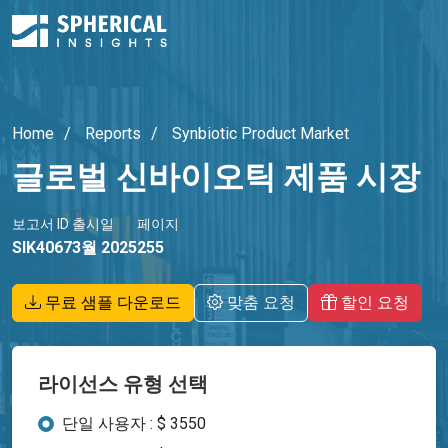
Home
Reports
Synbiotic Product Market
글로벌 신바이오틱 제품 시장
보고서 ID
출시일
페이지
SIK4067
3월 2025
255
무료 샘플 다운로드
맞춤 요청
할인 요청
라이선스 유형 선택
단일 사용자 : $ 3550