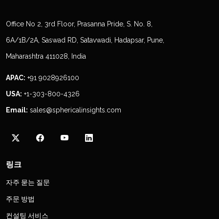
Office No 2, 3rd Floor, Prasanna Pride, S. No. 8,
6A/1B/2A, Saswad RD, Satavwadi, Hadapsar, Pune,
Maharashtra 411028, India
APAC:
+91 9028926100
USA:
+1-303-800-4326
Email:
sales@sphericalinsights.com
링크
자주 묻는 질문
주문 방법
컨설팅 서비스