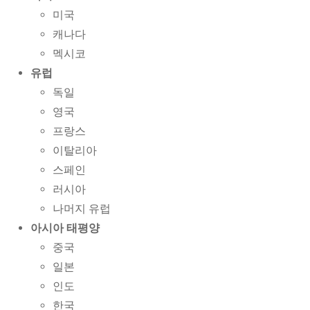
미국
캐나다
멕시코
유럽
독일
영국
프랑스
이탈리아
스페인
러시아
나머지 유럽
아시아 태평양
중국
일본
인도
한국