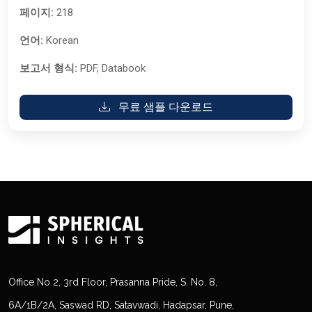
페이지:
218
언어:
Korean
보고서 형식:
PDF, Databook
무료 샘플 다운로드
Office No 2, 3rd Floor, Prasanna Pride, S. No. 8,
6A/1B/2A, Saswad RD, Satavwadi, Hadapsar, Pune,