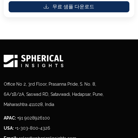
무료 샘플 다운로드
Office No 2, 3rd Floor, Prasanna Pride, S. No. 8,
6A/1B/2A, Saswad RD, Satavwadi, Hadapsar, Pune,
Maharashtra 411028, India
APAC:
+91 9028926100
USA:
+1-303-800-4326