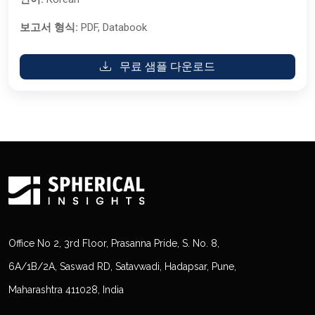
보고서 형식:
PDF, Databook
무료 샘플 다운로드
Office No 2, 3rd Floor, Prasanna Pride, S. No. 8,
6A/1B/2A, Saswad RD, Satavwadi, Hadapsar, Pune,
Maharashtra 411028, India