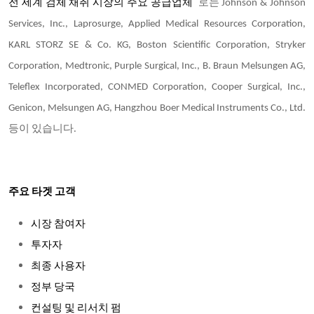
전 세계 검체 채취 시장의 주요 공급업체
로는 Johnson & Johnson
Services, Inc., Laprosurge, Applied Medical Resources Corporation,
KARL STORZ SE & Co. KG, Boston Scientific Corporation, Stryker
Corporation, Medtronic, Purple Surgical, Inc., B. Braun Melsungen AG,
Teleflex Incorporated, CONMED Corporation, Cooper Surgical, Inc.,
Genicon, Melsungen AG, Hangzhou Boer Medical Instruments Co., Ltd.
등이 있습니다.
주요 타겟 고객
시장 참여자
투자자
최종 사용자
정부 당국
컨설팅 및 리서치 펌