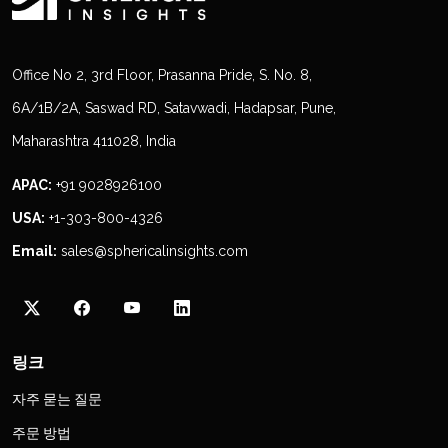
Office No 2, 3rd Floor, Prasanna Pride, S. No. 8,
6A/1B/2A, Saswad RD, Satavwadi, Hadapsar, Pune,
Maharashtra 411028, India
APAC:
+91 9028926100
USA:
+1-303-800-4326
Email:
sales@sphericalinsights.com
링크
자주 묻는 질문
주문 방법