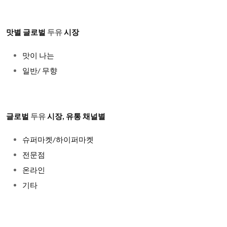
맛별 글로벌
두유
시장​​
맛이 나는
일반/ 무향
글로벌
두유
시장, 유통 채널별
슈퍼마켓/하이퍼마켓
전문점
온라인
기타