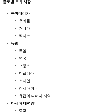
글로벌
시장
두유
북아메리카
우리를
캐나다
멕시코
유럽
독일
영국
프랑스
이탈리아
스페인
러시아 제국
유럽의 나머지 지역
아시아 태평양
중국