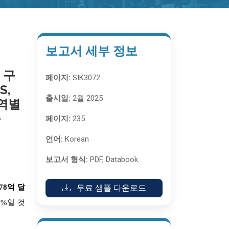
보고서 세부 정보
 구
페이지:
SIK3072
S,
출시일:
2월 2025
지역별
측
페이지:
235
언어:
Korean
보고서 형식:
PDF, Databook
78억 달
무료 샘플 다운로드
2%일 것