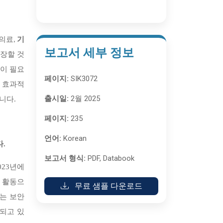
 의료,
기
보고서 세부 정보
성장할 것
이 필요
페이지:
SIK3072
가 효과적
출시일:
2월 2025
니다.
페이지:
235
언어:
Korean
.
보고서 형식:
PDF, Databook
023년에
 활동으
무료 샘플 다운로드
는 보안
되고 있