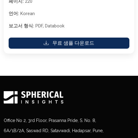
페이지:
220
언어:
Korean
보고서 형식:
PDF, Databook
무료 샘플 다운로드
Office No 2, 3rd Floor, Prasanna Pride, S. No. 8,
6A/1B/2A, Saswad RD, Satavwadi, Hadapsar, Pune,