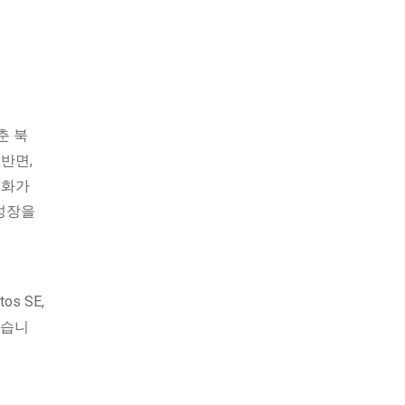
춘 북
반면,
업화가
 성장을
Atos SE,
이 있습니