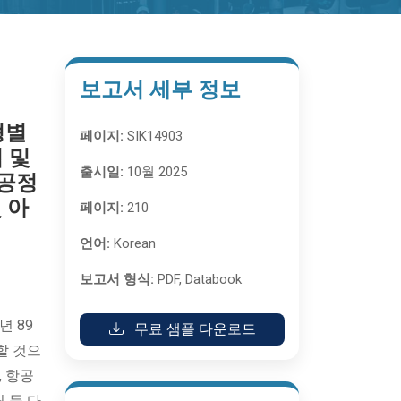
보고서 세부 정보
형별
페이지:
SIK14903
 및
출시일:
10월 2025
(공정
 아
페이지:
210
언어:
Korean
보고서 형식:
PDF, Databook
년 89
무료 샘플 다운로드
할 것으
, 항공
 등 다