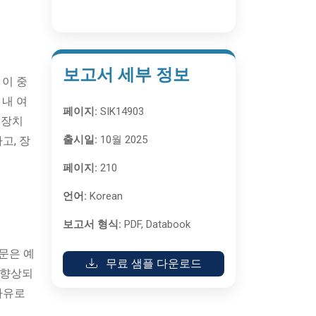
보고서 세부 정보
 이 중
 내 여
페이지:
SIK14903
 장치
출시일:
10월 2025
고, 장
페이지:
210
언어:
Korean
보고서 형식:
PDF, Databook
문은 예
무료 샘플 다운로드
 향상되
자유로