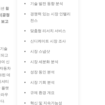
기술 발전 동향 분석
이션 활
경쟁력 있는 시장 인텔리
별(공정
전스
" 보고
맞춤형 리서치 서비스
신디케이트 시장 조사
 기술
시장 스냅샷
결되고
하여 신
시장 세분화 분석
 자동차
성장 동인 분석
화된 데
이니셔티
시장 기회 분석
 플랫
규제 환경 개요
클라우
다.
혁신 및 지속가능성