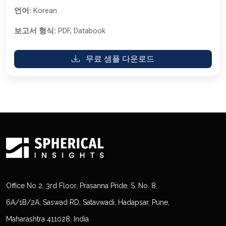
언어:
Korean
보고서 형식:
PDF, Databook
무료 샘플 다운로드
Office No 2, 3rd Floor, Prasanna Pride, S. No. 8,
6A/1B/2A, Saswad RD, Satavwadi, Hadapsar, Pune,
Maharashtra 411028, India