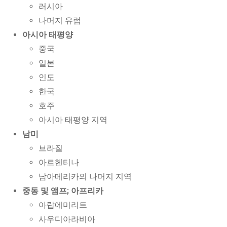
러시아
나머지 유럽
아시아 태평양
중국
일본
인도
한국
호주
아시아 태평양 지역
남미
브라질
아르헨티나
남아메리카의 나머지 지역
중동 및 앰프; 아프리카
아랍에미리트
사우디아라비아