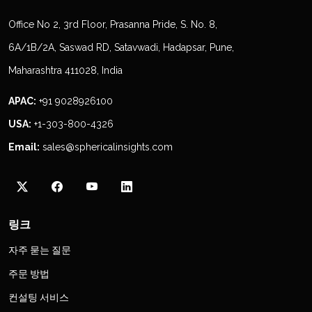
Office No 2, 3rd Floor, Prasanna Pride, S. No. 8,
6A/1B/2A, Saswad RD, Satavwadi, Hadapsar, Pune,
Maharashtra 411028, India
APAC:
+91 9028926100
USA:
+1-303-800-4326
Email:
sales@sphericalinsights.com
링크
자주 묻는 질문
주문 방법
컨설팅 서비스