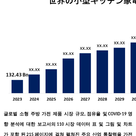
글로벌
소형
주방
가전
제품
시장
규모
점유율
및
영
,
COVID-19
향
분석에
대한
보고서의
시장
데이터
표
및
그림
및
차트
110
가
포함
된
페이지에
걸쳐
펼쳐진
주요
산업
통찰력을
가전
215