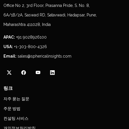
Office No 2, 3rd Floor, Prasanna Pride, S. No. 8,
6A/1B/2A, Saswad RD, Satavwadi, Hadapsar, Pune,
Maharashtra 411028, India
APAC:
+91 9028926100
USA:
+1-303-800-4326
Email:
sales@sphericalinsights.com
링크
자주 묻는 질문
주문 방법
컨설팅 서비스
개인정보처리방침