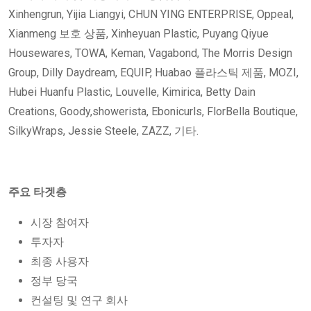
Xinhengrun, Yijia Liangyi, CHUN YING ENTERPRISE, Oppeal,
Xianmeng 보호 상품, Xinheyuan Plastic, Puyang Qiyue
Housewares, TOWA, Keman, Vagabond, The Morris Design
Group, Dilly Daydream, EQUIP, Huabao 플라스틱 제품, MOZI,
Hubei Huanfu Plastic, Louvelle, Kimirica, Betty Dain
Creations, Goody,showerista, Ebonicurls, FlorBella Boutique,
SilkyWraps, Jessie Steele, ZAZZ, 기타.
주요 타겟층
시장 참여자
투자자
최종 사용자
정부 당국
컨설팅 및 연구 회사