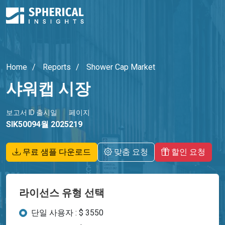
Home
Reports
Shower Cap Market
샤워캡 시장
보고서 ID
출시일
페이지
SIK5009
4월 2025
219
무료 샘플 다운로드
맞춤 요청
할인 요청
라이선스 유형 선택
단일 사용자 : $ 3550