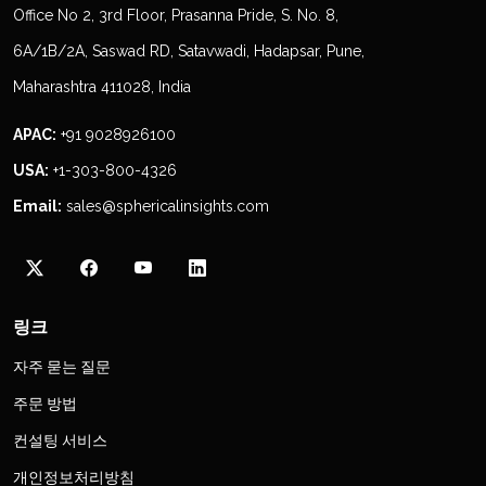
Office No 2, 3rd Floor, Prasanna Pride, S. No. 8,
6A/1B/2A, Saswad RD, Satavwadi, Hadapsar, Pune,
Maharashtra 411028, India
APAC:
+91 9028926100
USA:
+1-303-800-4326
Email:
sales@sphericalinsights.com
링크
자주 묻는 질문
주문 방법
컨설팅 서비스
개인정보처리방침