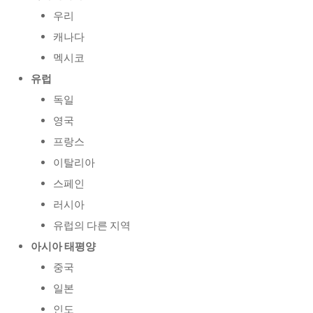
우리
캐나다
멕시코
유럽
독일
영국
프랑스
이탈리아
스페인
러시아
유럽의 다른 지역
아시아 태평양
중국
일본
인도