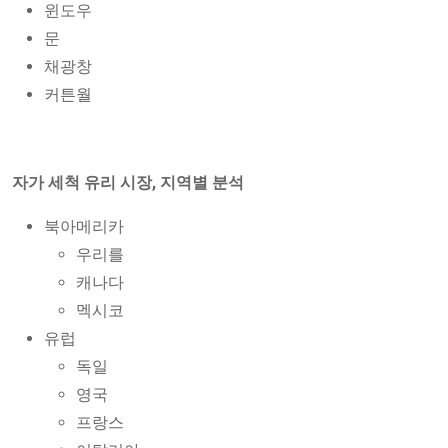
윈도우
문
채광창
커튼월
자가 세척 유리 시장, 지역별 분석
북아메리카
우리를
캐나다
멕시코
유럽
독일
영국
프랑스