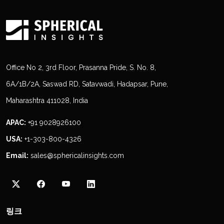
Office No 2, 3rd Floor, Prasanna Pride, S. No. 8,
6A/1B/2A, Saswad RD, Satavwadi, Hadapsar, Pune,
Maharashtra 411028, India
APAC:
+91 9028926100
USA:
+1-303-800-4326
Email:
sales@sphericalinsights.com
링크