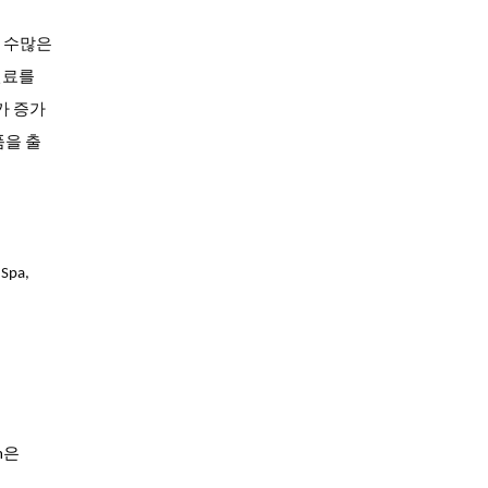
와 수많은
신료를
가 증가
품을 출
 Spa,
um은