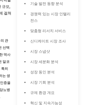
 지역별
기술 발전 동향 분석
 규모,
지에 걸쳐
경쟁력 있는 시장 인텔리
전스
맞춤형 리서치 서비스
신디케이트 시장 조사
의 관
은 선택
시장 스냅샷
한 역사
시장 세분화 분석
은 알코
 특히
성장 동인 분석
하는 생
시장 기회 분석
 인증을
 당뇨병
규제 환경 개요
.
혁신 및 지속가능성