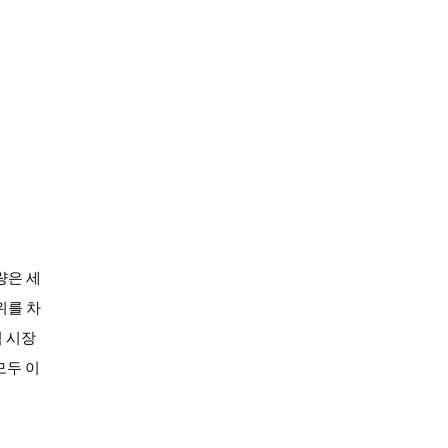
량은 세
위를 차
 시장
모두 이