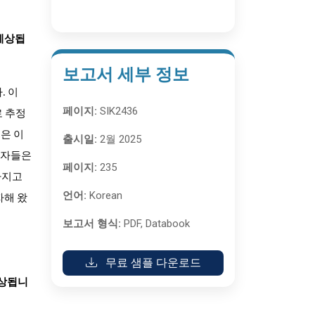
 예상됩
보고서 세부 정보
. 이
페이지:
SIK2436
로 추정
은 이
출시일:
2월 2025
비자들은
페이지:
235
가지고
언어:
Korean
자해 왔
보고서 형식:
PDF, Databook
무료 샘플 다운로드
예상됩니