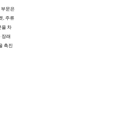
드 부문은
켓, 주류
분을 차
 장래
을 촉진