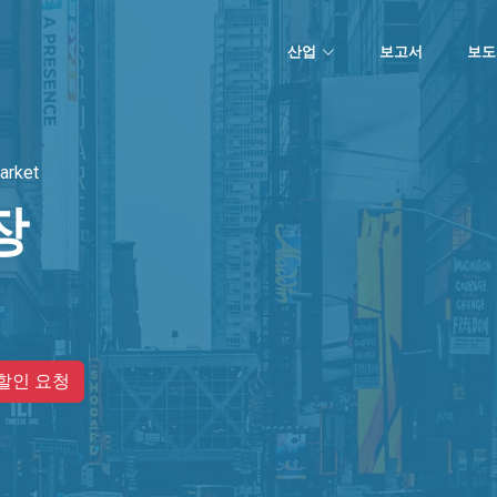
산업
보고서
보도
arket
장
할인 요청