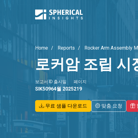
Home
Reports
Rocker Arm Assembly M
로커암 조립 시
보고서 ID
출시일
페이지
SIK5096
4월 2025
219
무료 샘플 다운로드
맞춤 요청