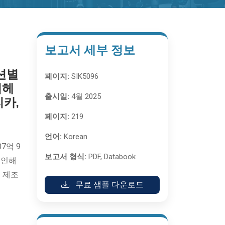
보고서 세부 정보
션별
페이지:
SIK5096
버헤
출시일:
4월 2025
리카,
페이지:
219
언어:
Korean
7억 9
보고서 형식:
PDF, Databook
 인해
 제조
무료 샘플 다운로드