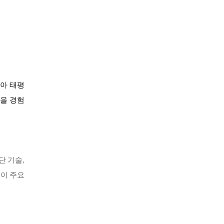
시아 태평
장을 경험
단 기술,
국이 주요