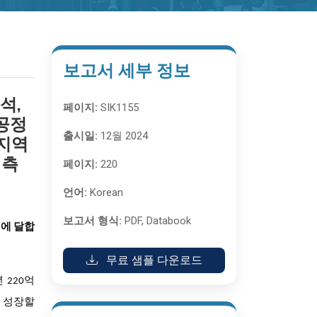
보고서 세부 정보
석,
페이지:
SIK1155
(공정
출시일:
12월 2024
 지역
예측
페이지:
220
언어:
Korean
보고서 형식:
PDF, Databook
러에 달합
무료 샘플 다운로드
 220억
R로 성장할