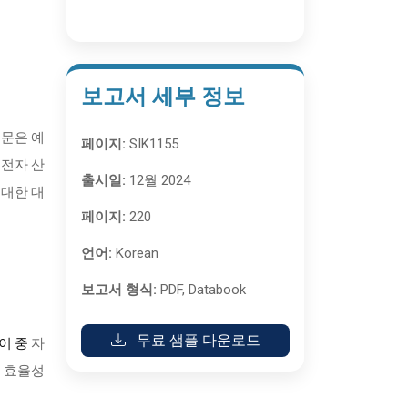
보고서 세부 정보
부문은 예
페이지:
SIK1155
 전자 산
출시일:
12월 2024
 대한 대
페이지:
220
언어:
Korean
보고서 형식:
PDF, Databook
무료 샘플 다운로드
이 중
자
, 효율성