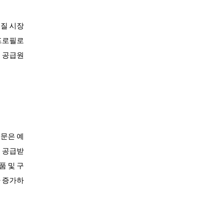
백질 시장
프로필로
질 공급원
부문은 예
을 공급받
품 및 구
가 증가하