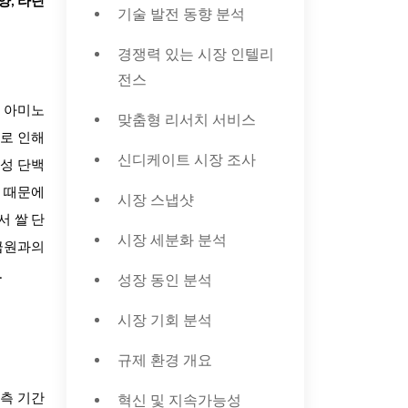
양, 라틴
기술 발전 동향 분석
경쟁력 있는 시장 인텔리
전스
수 아미노
맞춤형 리서치 서비스
으로 인해
신디케이트 시장 조사
물성 단백
기 때문에
시장 스냅샷
서 쌀 단
시장 세분화 분석
공급원과의
.
성장 동인 분석
시장 기회 분석
규제 환경 개요
혁신 및 지속가능성
예측 기간