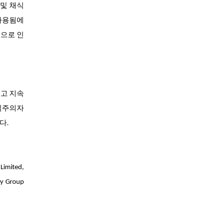
 및 채식
 사용됨에
전으로 인
이고 지속
채식주의자
다.
imited,
ry Group