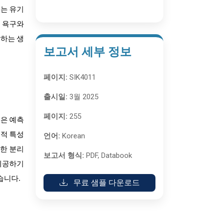
이는 유기
는 욕구와
각하는 생
보고서 세부 정보
페이지:
SIK4011
출시일:
3월 2025
페이지:
255
문은 예측
능적 특성
언어:
Korean
러한 분리
보고서 형식:
PDF, Databook
 제공하기
습니다.
무료 샘플 다운로드