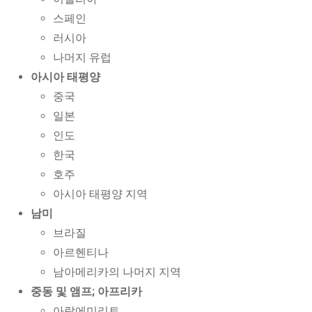
스페인
러시아
나머지 유럽
아시아 태평양
중국
일본
인도
한국
호주
아시아 태평양 지역
남미
브라질
아르헨티나
남아메리카의 나머지 지역
중동 및 앰프; 아프리카
아랍에미리트