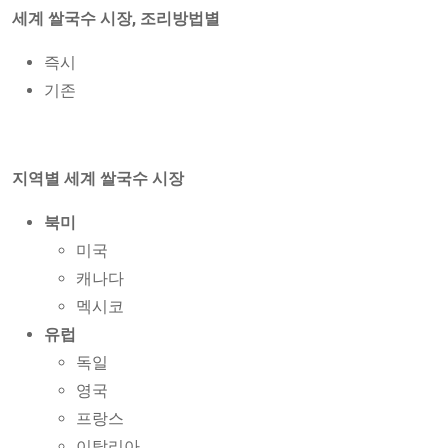
세계 쌀국수 시장, 조리방법별
즉시
기존
지역별 세계 쌀국수 시장
북미
미국
캐나다
멕시코
유럽
독일
영국
프랑스
이탈리아