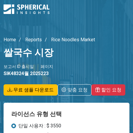
Home
Reports
Rice Noodles Market
쌀국수 시장
보고서 ID
출시일
페이지
SIK4832
4월 2025
223
무료 샘플 다운로드
맞춤 요청
할인 요청
라이선스 유형 선택
단일 사용자 : $ 3550