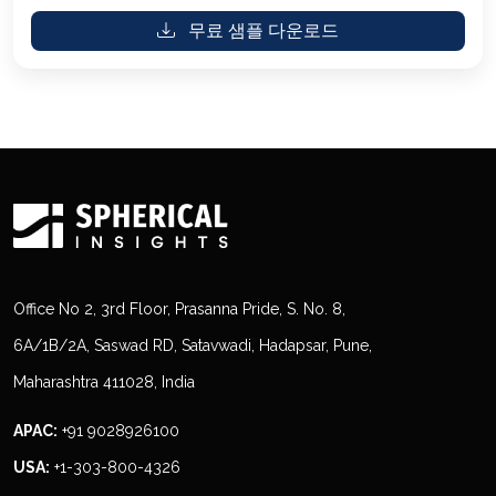
무료 샘플 다운로드
Office No 2, 3rd Floor, Prasanna Pride, S. No. 8,
6A/1B/2A, Saswad RD, Satavwadi, Hadapsar, Pune,
Maharashtra 411028, India
APAC:
+91 9028926100
USA:
+1-303-800-4326