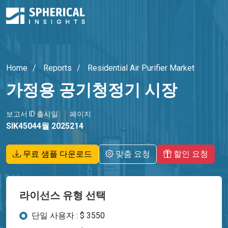
Home
Reports
Residential Air Purifier Market
가정용 공기청정기 시장
보고서 ID
출시일
페이지
SIK4504
4월 2025
214
무료 샘플 다운로드
맞춤 요청
할인 요청
라이선스 유형 선택
단일 사용자 : $ 3550