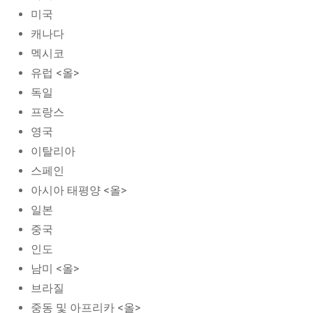
미국
캐나다
멕시코
유럽 <올>
독일
프랑스
영국
이탈리아
스페인
아시아 태평양 <올>
일본
중국
인도
남미 <올>
브라질
중동 및 아프리카 <올>