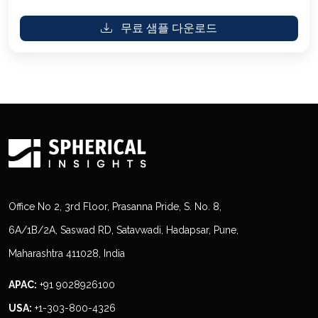
무료 샘플 다운로드
Office No 2, 3rd Floor, Prasanna Pride, S. No. 8,
6A/1B/2A, Saswad RD, Satavwadi, Hadapsar, Pune,
Maharashtra 411028, India
APAC:
+91 9028926100
USA:
+1-303-800-4326