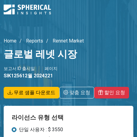
Home
Reports
Rennet Market
글로벌 레넷 시장
보고서 ID
출시일
페이지
SIK1256
12월 2024
221
무료 샘플 다운로드
맞춤 요청
할인 요청
라이선스 유형 선택
단일 사용자 : $ 3550