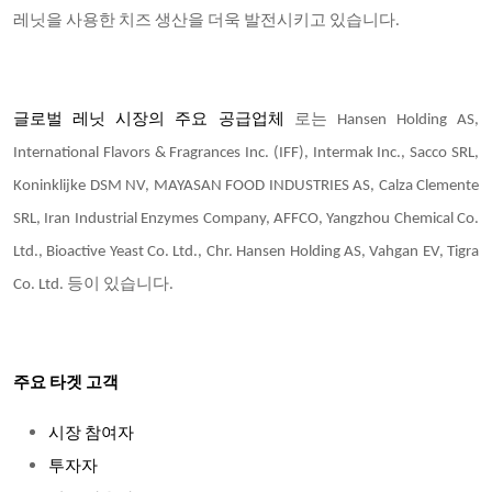
레닛을 사용한 치즈 생산을 더욱 발전시키고 있습니다.
글로벌 레닛 시장의 주요 공급업체
로는 Hansen Holding AS,
International Flavors & Fragrances Inc. (IFF), Intermak Inc., Sacco SRL,
Koninklijke DSM NV, MAYASAN FOOD INDUSTRIES AS, Calza Clemente
SRL, Iran Industrial Enzymes Company, AFFCO, Yangzhou Chemical Co.
Ltd., Bioactive Yeast Co. Ltd., Chr. Hansen Holding AS, Vahgan EV, Tigra
Co. Ltd. 등이 있습니다.
주요 타겟 고객
시장 참여자
투자자