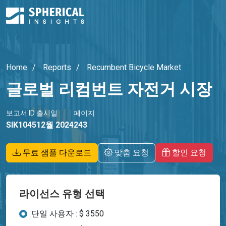
Home
Reports
Recumbent Bicycle Market
글로벌 리컴번트 자전거 시장
보고서 ID
출시일
페이지
SIK1045
12월 2024
243
무료 샘플 다운로드
맞춤 요청
할인 요청
라이선스 유형 선택
단일 사용자 : $ 3550