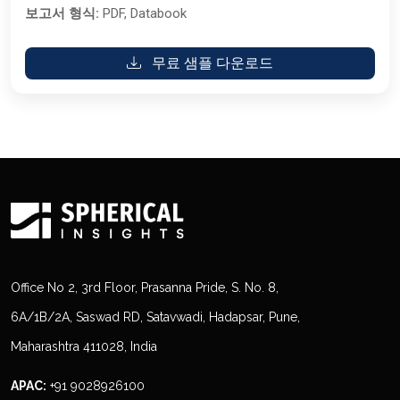
보고서 형식:
PDF, Databook
무료 샘플 다운로드
Office No 2, 3rd Floor, Prasanna Pride, S. No. 8,
6A/1B/2A, Saswad RD, Satavwadi, Hadapsar, Pune,
Maharashtra 411028, India
APAC:
+91 9028926100