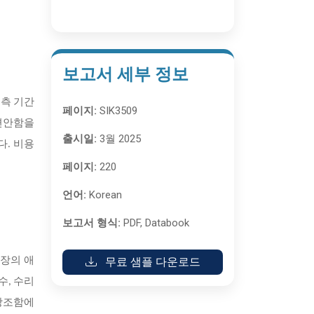
보고서 세부 정보
측 기간
페이지:
SIK3509
 편안함을
출시일:
3월 2025
다. 비용
페이지:
220
언어:
Korean
보고서 형식:
PDF, Databook
무료 샘플 다운로드
시장의 애
수, 수리
 강조함에