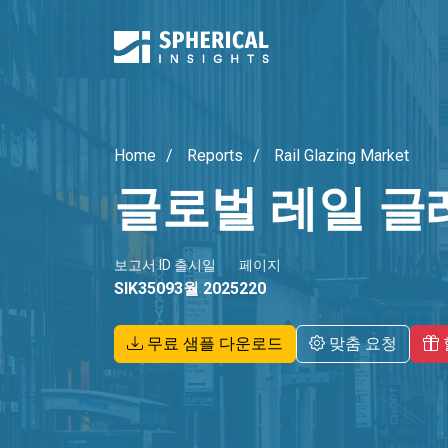
Home
Reports
Rail Glazing Market
글로벌 레일 글
보고서 ID
출시일
페이지
SIK3509
3월 2025
220
무료 샘플 다운로드
맞춤 요청