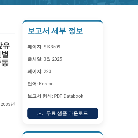
보고서 세부 정보
앞유
페이지:
SIK3509
널별
출시일:
3월 2025
중동
페이지:
220
언어:
Korean
보고서 형식:
PDF, Databook
2033년
무료 샘플 다운로드