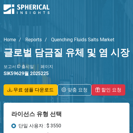
Home
Reports
Quenching Fluids Salts Market
글로벌 담금질 유체 및 염 시장
보고서 ID
출시일
페이지
SIK5962
9월 2025
225
무료 샘플 다운로드
맞춤 요청
할인 요청
라이선스 유형 선택
단일 사용자 : $ 3550