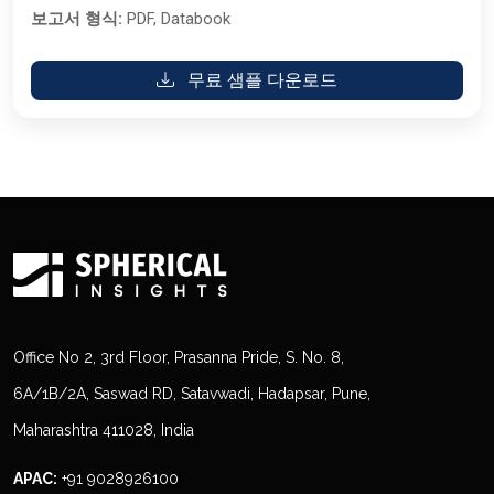
보고서 형식:
PDF, Databook
무료 샘플 다운로드
Office No 2, 3rd Floor, Prasanna Pride, S. No. 8,
6A/1B/2A, Saswad RD, Satavwadi, Hadapsar, Pune,
Maharashtra 411028, India
APAC:
+91 9028926100