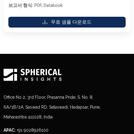
보고서 형식:
PDF, Databook
무료 샘플 다운로드
Office No 2, 3rd Floor, Prasanna Pride, S. No. 8,
6A/1B/2A, Saswad RD, Satavwadi, Hadapsar, Pune,
Maharashtra 411028, India
APAC:
+91 9028926100