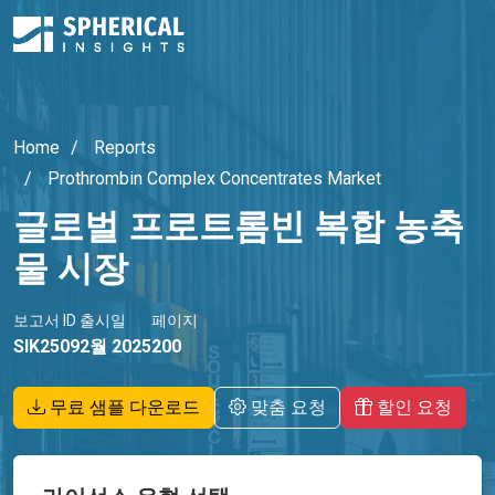
Home
Reports
Prothrombin Complex Concentrates Market
글로벌 프로트롬빈 복합 농축
물 시장
보고서 ID
출시일
페이지
SIK2509
2월 2025
200
무료 샘플 다운로드
맞춤 요청
할인 요청