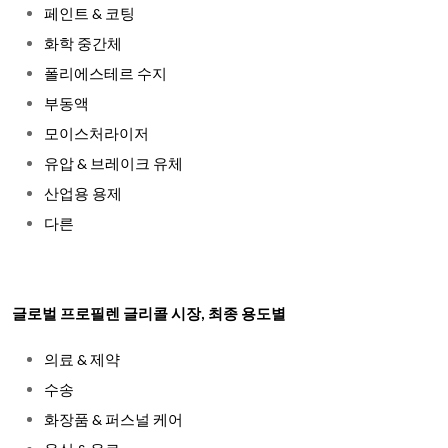
페인트 & 코팅
화학 중간체
폴리에스테르 수지
부동액
모이스처라이저
유압 & 브레이크 유체
산업용 용제
다른
글로벌 프로필렌 글리콜 시장, 최종 용도별
의료 & 제약
수송
화장품 & 퍼스널 케어