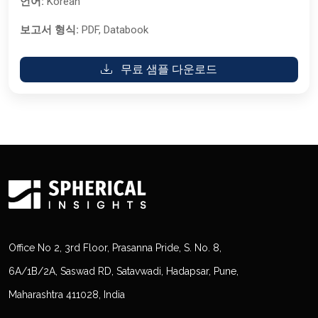
언어:
Korean
보고서 형식:
PDF, Databook
무료 샘플 다운로드
Office No 2, 3rd Floor, Prasanna Pride, S. No. 8,
6A/1B/2A, Saswad RD, Satavwadi, Hadapsar, Pune,
Maharashtra 411028, India