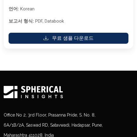
언어:
Korean
보고서 형식:
PDF, Databook
무료 샘플 다운로드
Office No 2, 3rd Floor, Prasanna Pride, S. No. 8,
6A/1B/2A, Saswad RD, Satavwadi, Hadapsar, Pune,
Maharashtra 411028, India