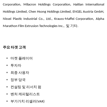
Corporation, Milacron Holdings Corporation, Haitian International
Holdings Limited, Chen Hsong Holdings Limited, ENGEL Austria GmbH,
Nissei Plastic Industrial Co., Ltd., Krauss-Maffei Corporation, Alpha
Marathon Film Extrusion Technologies Inc., 및 기타.
주요 타겟 고객
마켓 플레이어
투자자
최종 사용자
정부 당국
컨설팅 및 리서치 펌
벤처 캐피털리스트
부가가치 리셀러(VAR)